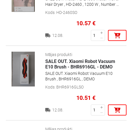
Hair Dryer , HD-2460 , 1200 W , Number of
temperature settings 2 , Black , DAMAGED
Kods
:
HD-2460SO
PACKAGING , Warranty 24 month(s)
10.57
€
12.08.
Mājas produkti
SALE OUT. Xiaomi Robot Vacuum
E10 Brush - BHR6916GL - DEMO
SALE OUT. Xiaomi Robot Vacuum E10
Brush , BHR6916GL , DEMO
Kods
:
BHR6916GLSO
10.51
€
12.08.
Mājas produkti