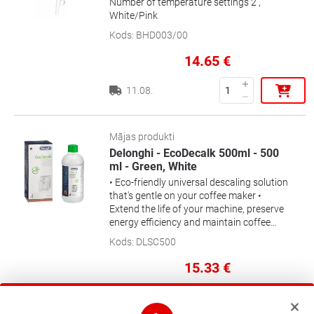
Number of temperature settings 2 ,
White/Pink
Kods
:
BHD003/00
14.65
€
11.08.
Mājas produkti
Delonghi - EcoDecalk 500ml - 500
ml - Green, White
• Eco-friendly universal descaling solution
that's gentle on your coffee maker •
Extend the life of your machine, preserve
energy efficiency and maintain coffee
flavour
Kods
:
DLSC500
15.33
€
12.08.