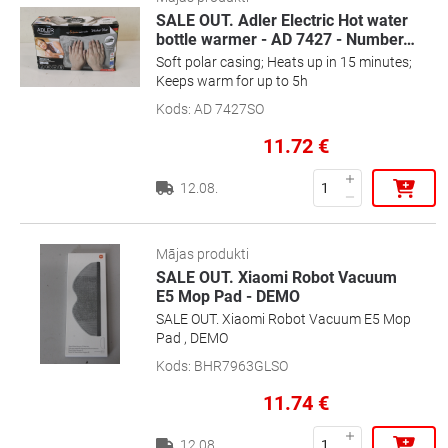
SALE OUT. Adler Electric Hot water
bottle warmer - AD 7427 - Number
…
Soft polar casing; Heats up in 15 minutes;
Keeps warm for up to 5h
Kods
:
AD 7427SO
11.72
€
12.08.
Mājas produkti
SALE OUT. Xiaomi Robot Vacuum
E5 Mop Pad - DEMO
SALE OUT. Xiaomi Robot Vacuum E5 Mop
Pad , DEMO
Kods
:
BHR7963GLSO
11.74
€
12.08.