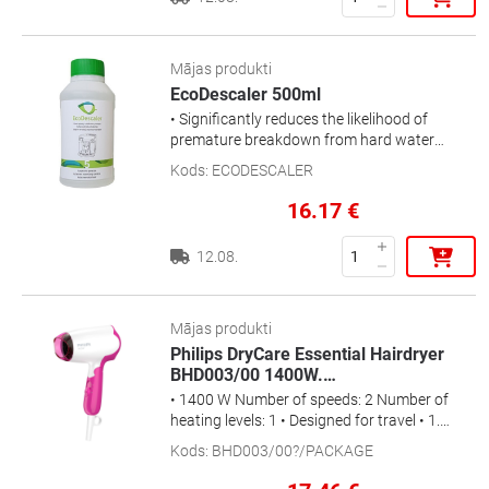
Mājas produkti
EcoDescaler 500ml
• Significantly reduces the likelihood of
premature breakdown from hard water
scale build-up, increases the energy
Kods
:
ECODESCALER
efficiency, and improves the coffee flavor •
Made with 100% lactic acid
16.17
€
12.08.
Mājas produkti
Philips DryCare Essential Hairdryer
BHD003/00 1400W.
…
• 1400 W Number of speeds: 2 Number of
heating levels: 1 • Designed for travel • 1.8
m • Pink, White
Kods
:
BHD003/00?/PACKAGE