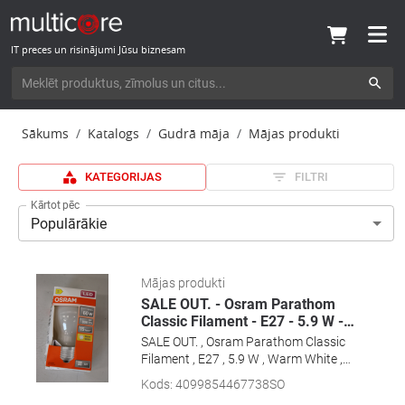
IT preces un risinājumi Jūsu biznesam
Sākums
Katalogs
Gudrā māja
Mājas produkti
KATEGORIJAS
FILTRI
Kārtot pēc
Populārākie
Mājas produkti
SALE OUT. - Osram Parathom
Classic Filament - E27 - 5.9 W -
…
SALE OUT. , Osram Parathom Classic
Filament , E27 , 5.9 W , Warm White ,
DAMAGED PACKAGING , 24 month(s)
Kods
:
4099854467738SO