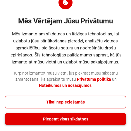
Mājas produkti
Philips Humidification filter
Mēs Vērtējam Jūsu Privātumu
FY2402/00
• Compatible with 2000 Series • In the box:
Mēs izmantojam sīkdatnes un līdzīgas tehnoloģijas, lai
1 filter • Lifespan of 6 months • Original
uzlabotu jūsu pārlūkošanas pieredzi, analizētu vietnes
Philips filter
Kods
:
FY2402/30
apmeklētību, pielāgotu saturu un nodrošinātu drošu
iepirkšanos. Šīs tehnoloģijas palīdz mums saprast, kā jūs
16.69
€
izmantojat mūsu vietni un uzlabot mūsu pakalpojumus.
12.08.
Turpinot izmantot mūsu vietni, jūs piekrītat mūsu sīkdatņu
izmantošanai, kā aprakstīts mūsu
Privātuma politikā
un
Noteikumos un nosacījumos
.
|
1
2
3
4
5
6
7
8
9
10
...
39
40
|
Tikai nepieciešamās
Pieņemt visas sīkdatnes
+ 371 23 477 778
©
2026
SIA MultiCore