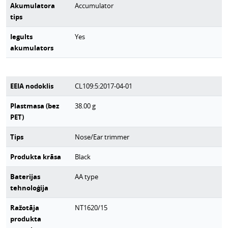
Akumulatora
Accumulator
tips
Iegults
Yes
akumulators
EEIA nodoklis
CL109:5:2017-04-01
Plastmasa (bez
38.00
g
PET)
Tips
Nose/Ear trimmer
Produkta krāsa
Black
Baterijas
AA type
tehnoloģija
Ražotāja
NT1620/15
produkta