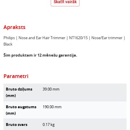
Skatīt vairāk
Apraksts
Philips | Nose and Ear Hair Trimmer | NT1620/15 | Nose/Ear trimmer |
Black
Šim produktam ir 12 mēnešu garantija.
Parametri
Bruto dziļums
39.00
mm
(mm)
Bruto augstums
190.00
mm
(mm)
Bruto svars
0.17
kg