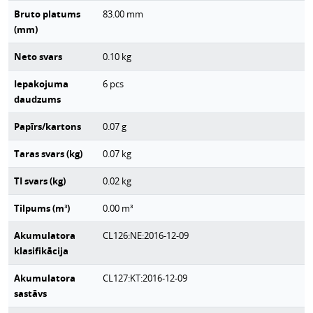
Bruto platums
83.00
mm
(mm)
Neto svars
0.10
kg
Iepakojuma
6
pcs
daudzums
Papīrs/kartons
0.07
g
Taras svars (kg)
0.07
kg
TI svars (kg)
0.02
kg
Tilpums (m³)
0.00
m³
Akumulatora
CL126:NE:2016-12-09
klasifikācija
Akumulatora
CL127:KT:2016-12-09
sastāvs