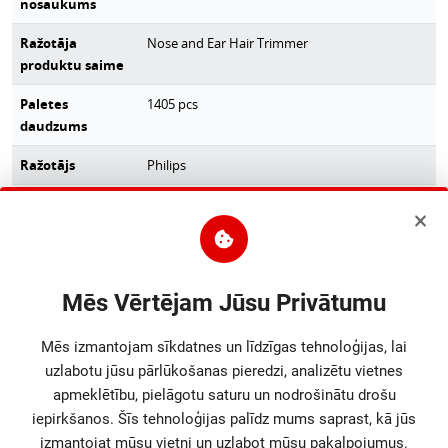
nosaukums
Ražotāja
Nose and Ear Hair Trimmer
produktu saime
Paletes
1405
pcs
daudzums
Ražotājs
Philips
Bruto dziļums
170
mm
(galvenā kaste)
Bruto platums
130
mm
(galvenā kaste)
Mēs Vērtējam Jūsu Privātumu
Bruto augstums
210
mm
Mēs izmantojam sīkdatnes un līdzīgas tehnoloģijas, lai
(galvenā kaste)
uzlabotu jūsu pārlūkošanas pieredzi, analizētu vietnes
Taras svars
0.455
kg
apmeklētību, pielāgotu saturu un nodrošinātu drošu
(galvenā kaste)
iepirkšanos. Šīs tehnoloģijas palīdz mums saprast, kā jūs
izmantojat mūsu vietni un uzlabot mūsu pakalpojumus.