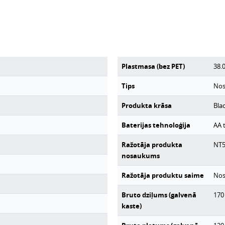
Plastmasa (bez PET)
38.
Tips
Nos
Produkta krāsa
Bla
Baterijas tehnoloģija
AA 
Ražotāja produkta
NT5
nosaukums
Ražotāja produktu saime
Nos
Bruto dziļums (galvenā
170
kaste)