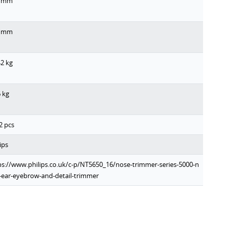
mm
mm
42
kg
6
kg
2
pcs
ips
ps://www.philips.co.uk/c-p/NT5650_16/nose-trimmer-series-5000-n
-ear-eyebrow-and-detail-trimmer