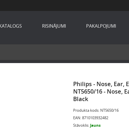
KATALOGS
RISINĀJUMI
PAKALPOJUMI
Philips - Nose, Ear,
NT5650/16 - Nose, E
Black
Produkta kods
:
NT5650/16
EAN
:
8710103932482
Stāvoklis
:
Jauns