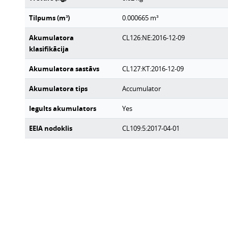
Tilpums (m³)
0.000665
m³
Akumulatora
CL126:NE:2016-12-09
klasifikācija
Akumulatora sastāvs
CL127:KT:2016-12-09
Akumulatora tips
Accumulator
Iegults akumulators
Yes
EEIA nodoklis
CL109:5:2017-04-01