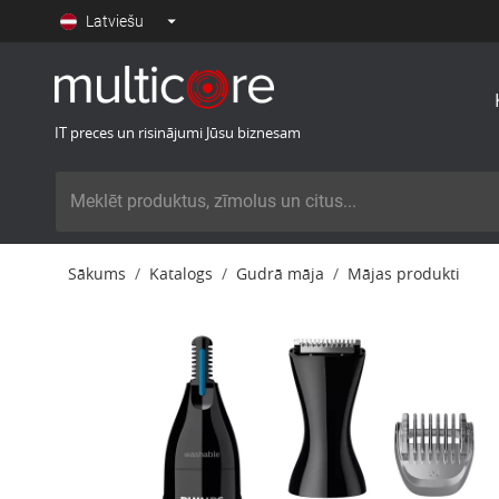
Latviešu
IT preces un risinājumi Jūsu biznesam
Sākums
Katalogs
Gudrā māja
Mājas produkti