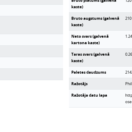
Bruto platums (galvenā
120
kaste)
Bruto augstums (galvenā
210
kaste)
Neto svars (galvenā
1.2
kartona kaste)
Taras svars (galvenā
0.2
kaste)
Paletes daudzums
214
Ražotājs
Phil
Ražotāja datu lapa
htt
ose