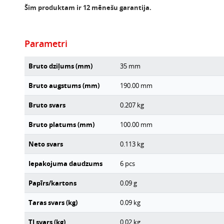
Šim produktam ir 12 mēnešu garantija.
Parametri
Bruto dziļums (mm)
35
mm
Bruto augstums (mm)
190.00
mm
Bruto svars
0.207
kg
Bruto platums (mm)
100.00
mm
Neto svars
0.113
kg
Iepakojuma daudzums
6
pcs
Papīrs/kartons
0.09
g
Taras svars (kg)
0.09
kg
TI svars (kg)
0.02
kg