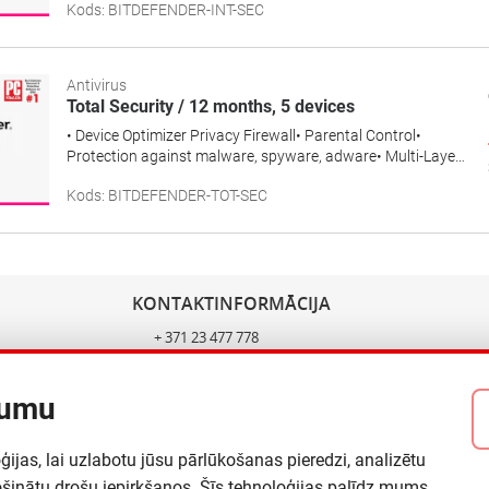
Kods
:
BITDEFENDER-INT-SEC
Antivirus
Total Security / 12 months, 5 devices
• Device Optimizer Privacy Firewall• Parental Control•
Protection against malware, spyware, adware• Multi-Layer
Ransomware Protection
Kods
:
BITDEFENDER-TOT-SEC
KONTAKTINFORMĀCIJA
+ 371 23 477 778
info@multicore.lv
-1073
sales@multicore.lv
tumu
jas, lai uzlabotu jūsu pārlūkošanas pieredzi, analizētu
ošinātu drošu iepirkšanos. Šīs tehnoloģijas palīdz mums