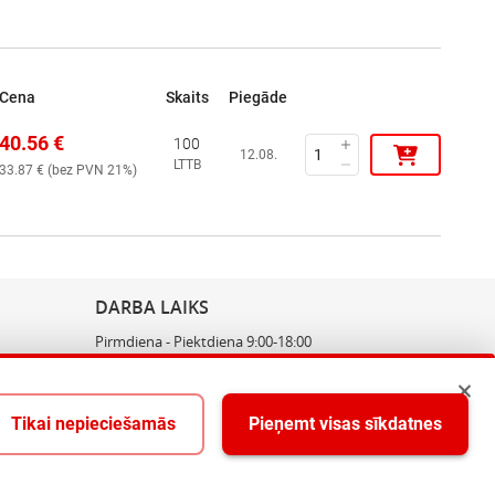
Cena
Skaits
Piegāde
40.56
€
100
12.08.
LTTB
33.87
€ (
bez PVN 21%
)
DARBA LAIKS
Pirmdiena - Piektdiena 9:00-18:00
Tikai nepieciešamās
Pieņemt visas sīkdatnes