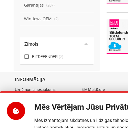
Garantijas
(
207
)
Windows OEM
(
2
)
Zīmols
BITDEFENDER
(
2
)
INFORMĀCIJA
Uzņēmuma nosaukums
:
SIA MultiCore
Adrese
:
Dārzciema iela 60, Rīga, LV
PVN reģ. numurs
:
LV40103889814
Mēs Vērtējam Jūsu Privā
Banka
:
AS "Swedbank"
Bankas kods
:
HABALV22
Mēs izmantojam sīkdatnes un līdzīgas tehnoloģi
Bankas konta numurs
:
LV24HABA0551040125672
vietnes apmeklētību, pielāgotu saturu un nodr