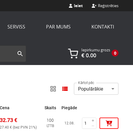
Ieiet
Reģistrēties
SERVISS
PAR MUMS
KONTAKTI
Iepirkumu grozs
0
€
0.00
Kārtot pēc
Populārākie
Cena
Skaits
Piegāde
32.73
€
100
12.08.
LTTB
27.40
€ (
bez PVN 21%
)