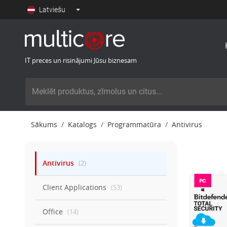
Latviešu
IT preces un risinājumi Jūsu biznesam
Sākums
Katalogs
Programmatūra
Antivirus
Antivirus
(
2
)
Client Applications
(
53
)
Office
(
14
)