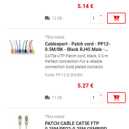
5.14
€
12.08.
Tīkla kabeļi
Cablexpert - Patch cord - PP12-
0.5M/BK - Black RJ45 Male -
…
CAT5e UTP Patch cord, black, 0.5 m
Perfect connection For a reliable
connection Gold plated contacts
Kods
:
PP12-0.5M/BK
5.27
€
11.08.
Tīkla kabeļi
PATCH CABLE CAT5E FTP
0.25M/PP22-0.25M GEMBIRD