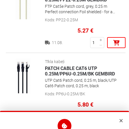
FTP Cat5e Patch cord, grey, 0.25 m
Perfect connection Foil shielded - for a
reliable connection Gold plated contacts
Kods
:
PP22-0.25M
5.27
€
11.08.
Tīkla kabeļi
PATCH CABLE CAT6 UTP
0.25M/PP6U-0.25M/BK GEMBIRD
UTP Cat6 Patch cord, 0.25 m, black/UTP
Cat6 Patch cord, 0.25 m, black
Kods
:
PP6U-0.25M/BK
5.80
€
11.08.