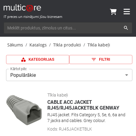
IT preces un risinājumi Jūsu biznesam
Sākums
Katalogs
Tīkla produkti
Tīkla kabeļi
KATEGORIJAS
FILTRI
Kārtot pēc
Populārākie
Tīkla kabeļi
CABLE ACC JACKET
RJ45/RJ45JACKETBLK GENWAY
RJ45 jacket. Fits Category 5, 5e, 6, 6a and
7 jacks and cables. Grey colour.
Kods
:
RJ45JACKETBLK