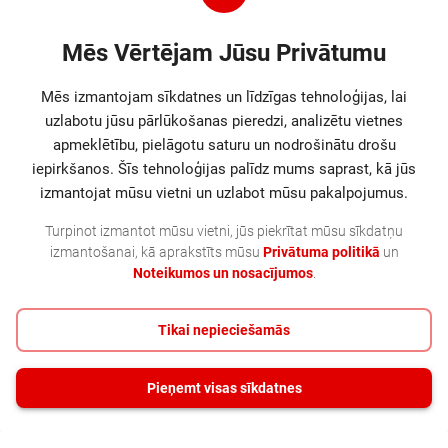
Tīkla kabeļi
PATCH CABLE CAT5E UTP
Mēs Vērtējam Jūsu Privātumu
1M/YELLOW PP12-1M/Y GEMBIRD
Patch cord with moulded strain relief,
Mēs izmantojam sīkdatnes un līdzīgas tehnoloģijas, lai
50u" 8P8C plugs,1 meter
uzlabotu jūsu pārlūkošanas pieredzi, analizētu vietnes
Kods
:
PP12-1M/Y
apmeklētību, pielāgotu saturu un nodrošinātu drošu
iepirkšanos. Šīs tehnoloģijas palīdz mums saprast, kā jūs
5.80
€
izmantojat mūsu vietni un uzlabot mūsu pakalpojumus.
11.08.
Turpinot izmantot mūsu vietni, jūs piekrītat mūsu sīkdatņu
izmantošanai, kā aprakstīts mūsu
Privātuma politikā
un
Noteikumos un nosacījumos
.
|
1
2
3
4
5
6
7
8
9
10
...
21
22
|
Tikai nepieciešamās
Pieņemt visas sīkdatnes
+ 371 23 477 778
©
2026
SIA MultiCore
Lietošanas noteikumi
Privātuma politika
Sīkdatnes