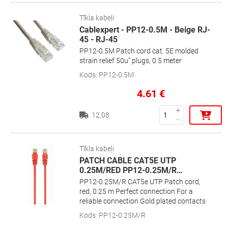
Tīkla kabeļi
Cablexpert - PP12-0.5M - Beige RJ-
45 - RJ-45
PP12-0.5M Patch cord cat. 5E molded
strain relief 50u" plugs, 0.5 meter
Kods
:
PP12-0.5M
4.61
€
12.08.
Tīkla kabeļi
PATCH CABLE CAT5E UTP
0.25M/RED PP12-0.25M/R
…
PP12-0.25M/R CAT5e UTP Patch cord,
red, 0.25 m Perfect connection For a
reliable connection Gold plated contacts
Kods
:
PP12-0.25M/R