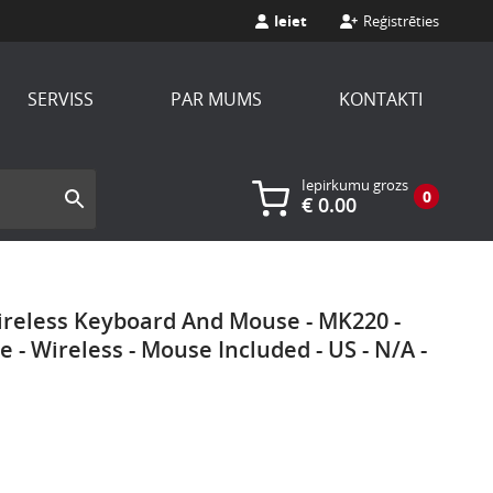
Ieiet
Reģistrēties
SERVISS
PAR MUMS
KONTAKTI
Iepirkumu grozs
0
€
0.00
ireless Keyboard And Mouse - MK220 -
- Wireless - Mouse Included - US - N/A -