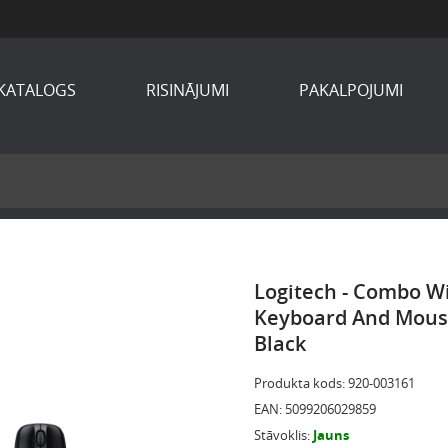
KATALOGS
RISINĀJUMI
PAKALPOJUMI
Logitech - Combo W
Keyboard And Mouse 
Black
Produkta kods
:
920-003161
EAN
:
5099206029859
Stāvoklis
:
Jauns