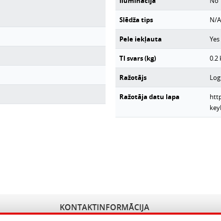
Iluminācija
No
Slēdža tips
N/A
Pele iekļauta
Yes
TI svars (kg)
0.2
Ražotājs
Log
Ražotāja datu lapa
htt
key
KONTAKTINFORMĀCIJA