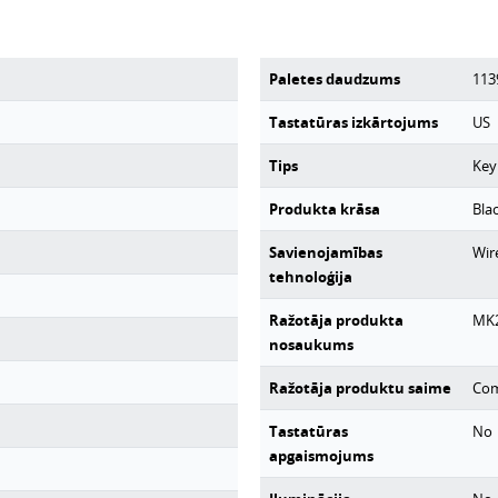
Paletes daudzums
113
Tastatūras izkārtojums
US
Tips
Key
Produkta krāsa
Bla
Savienojamības
Wir
tehnoloģija
Ražotāja produkta
MK
nosaukums
Ražotāja produktu saime
Com
Tastatūras
No
apgaismojums