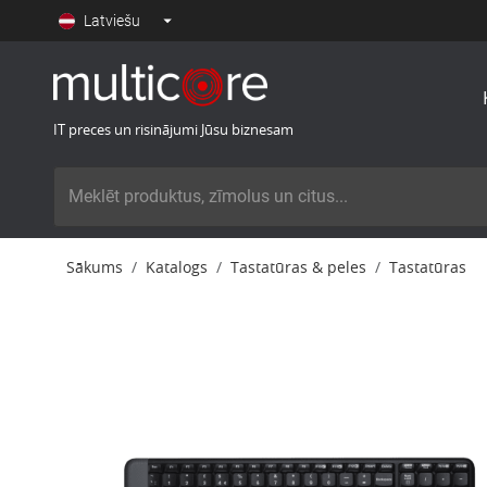
Latviešu
IT preces un risinājumi Jūsu biznesam
Sākums
Katalogs
Tastatūras & peles
Tastatūras