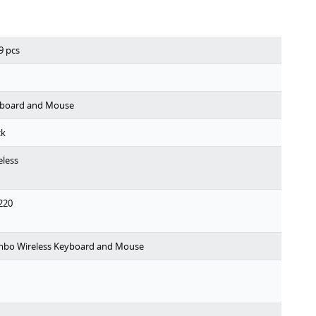
9
pcs
board and Mouse
ck
eless
220
bo Wireless Keyboard and Mouse