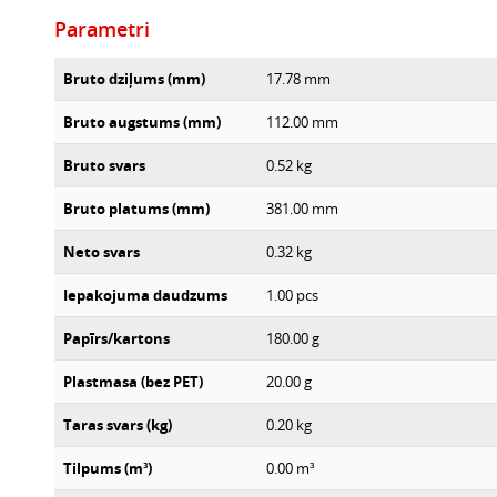
Parametri
Bruto dziļums (mm)
17.78
mm
Bruto augstums (mm)
112.00
mm
Bruto svars
0.52
kg
Bruto platums (mm)
381.00
mm
Neto svars
0.32
kg
Iepakojuma daudzums
1.00
pcs
Papīrs/kartons
180.00
g
Plastmasa (bez PET)
20.00
g
Taras svars (kg)
0.20
kg
Tilpums (m³)
0.00
m³