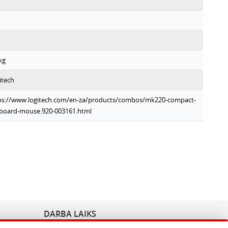
kg
itech
ps://www.logitech.com/en-za/products/combos/mk220-compact-
board-mouse.920-003161.html
DARBA LAIKS