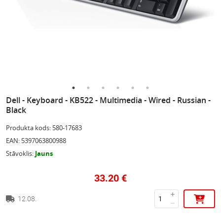
Dell - Keyboard - KB522 - Multimedia - Wired - Russian -
Black
Produkta kods
:
580-17683
EAN
:
5397063800988
Stāvoklis
:
Jauns
33.20
€
12.08.