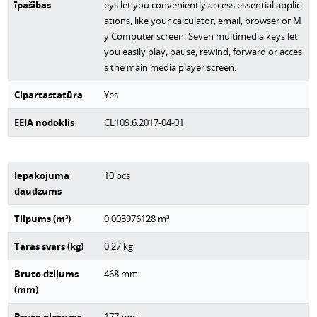
īpašības
eys let you conveniently access essential applic
ations, like your calculator, email, browser or M
y Computer screen. Seven multimedia keys let
you easily play, pause, rewind, forward or acces
s the main media player screen.
Cipartastatūra
Yes
EEIA nodoklis
CL109:6:2017-04-01
Iepakojuma
10
pcs
daudzums
Tilpums (m³)
0.003976128
m³
Taras svars (kg)
0.27
kg
Bruto dziļums
468
mm
(mm)