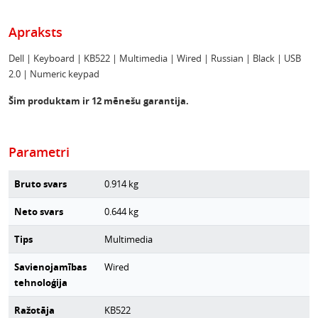
Apraksts
Dell | Keyboard | KB522 | Multimedia | Wired | Russian | Black | USB
2.0 | Numeric keypad
Šim produktam ir 12 mēnešu garantija.
Parametri
Bruto svars
0.914
kg
Neto svars
0.644
kg
Tips
Multimedia
Savienojamības
Wired
tehnoloģija
Ražotāja
KB522