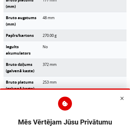
Bruto platums
177
mm
(mm)
Bruto augstums
48
mm
(mm)
Papīrs/kartons
270.00
g
Iegults
No
akumulators
Bruto dziļums
372
mm
(galvenā kaste)
Bruto platums
253
mm
(galvenā kaste)
Bruto augstums
507
mm
(galvenā kaste)
Neto svars
9.14
kg
Mēs Vērtējam Jūsu Privātumu
(galvenā kartona