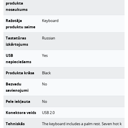
produkta
nosaukums
Ražotāja
Keyboard
produktu saime
Tastatūras
Russian
izkārtojums
USB
Yes
nepieciešams
Produkta krāsa
Black
Bezvadu
No
savienojumi
Pele iekļauta
No
Konektora veids
USB 2.0
Tehniskās
The keyboard includes a palm rest. Seven hot k