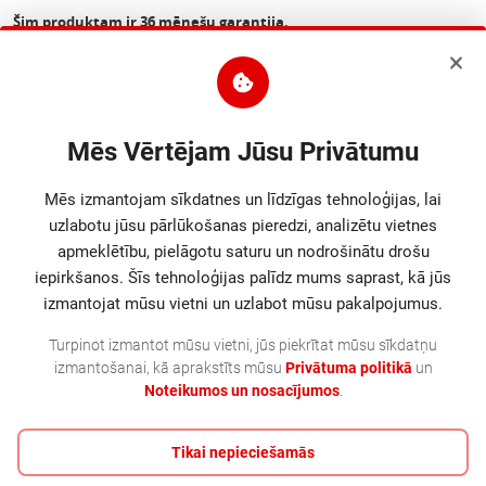
Šim produktam ir 36 mēnešu garantija.
Parametri
Mēs Vērtējam Jūsu Privātumu
EAN kods
4750703211116
Augstums
82
mm
Mēs izmantojam sīkdatnes un līdzīgas tehnoloģijas, lai
uzlabotu jūsu pārlūkošanas pieredzi, analizētu vietnes
Platums
47
mm
apmeklētību, pielāgotu saturu un nodrošinātu drošu
iepirkšanos. Šīs tehnoloģijas palīdz mums saprast, kā jūs
izmantojat mūsu vietni un uzlabot mūsu pakalpojumus.
Garums
47
mm
Turpinot izmantot mūsu vietni, jūs piekrītat mūsu sīkdatņu
Svars
0.027
kg
izmantošanai, kā aprakstīts mūsu
Privātuma politikā
un
Noteikumos un nosacījumos
.
Tikai nepieciešamās