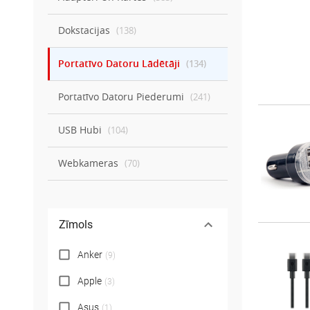
Dokstacijas
(
138
)
Portatīvo Datoru Lādētāji
(
134
)
Portatīvo Datoru Piederumi
(
241
)
USB Hubi
(
104
)
Webkameras
(
70
)
Zīmols
Anker
(
9
)
Apple
(
3
)
Asus
(
1
)