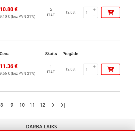
10.80
€
6
12.08.
LTAE
9.10
€ (
bez PVN 21%
)
Cena
Skaits
Piegāde
11.36
€
1
12.08.
LTAE
9.56
€ (
bez PVN 21%
)
8
9
10
11
12
|
DARBA LAIKS