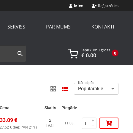
Ieiet
Reģistrēties
SERVISS
PAR MUMS
KONTAKTI
Iepirkumu grozs
0
€
0.00
Kārtot pēc
Populārākie
Cena
Skaits
Piegāde
33.09
€
2
11.08.
LVAL
27.52
€ (
bez PVN 21%
)