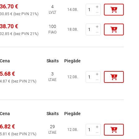
36.70
€
4
14.08.
LVLT
30.85
€ (
bez PVN 21%
)
38.70
€
100
18.08.
FIAO
32.85
€ (
bez PVN 21%
)
Cena
Skaits
Piegāde
5.68
€
3
12.08.
LTAE
4.87
€ (
bez PVN 21%
)
Cena
Skaits
Piegāde
6.82
€
29
12.08.
LTAE
5.81
€ (
bez PVN 21%
)