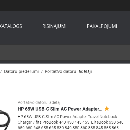
KATALOGS
RISINĀJUMI
PAKALPOJUMI
Datoru piederumi
Portatīvo datoru lādētāji
Portatīvo datoru lādētāji
HP 65W USB-C Slim AC Power Adapter
…
HP 65W USB-C Slim AC Power Adapter Travel Notebook
Charger / fits ProBook 440 450 445 455, EliteBook 630 640
650 660 645 655 665 830 840 850 860 835 845 855 865,