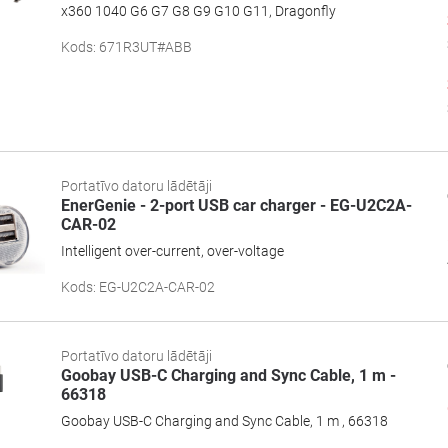
x360 1040 G6 G7 G8 G9 G10 G11, Dragonfly
Kods
:
671R3UT#ABB
Portatīvo datoru lādētāji
EnerGenie - 2-port USB car charger - EG-U2C2A-
CAR-02
Intelligent over-current, over-voltage
Kods
:
EG-U2C2A-CAR-02
Portatīvo datoru lādētāji
Goobay USB-C Charging and Sync Cable, 1 m -
66318
Goobay USB-C Charging and Sync Cable, 1 m , 66318