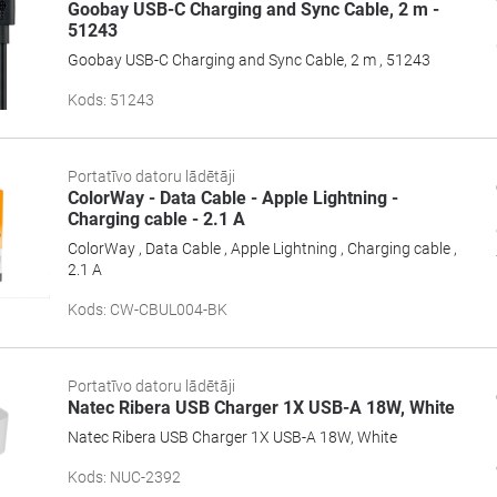
Goobay USB-C Charging and Sync Cable, 2 m -
51243
Goobay USB-C Charging and Sync Cable, 2 m , 51243
Kods
:
51243
Portatīvo datoru lādētāji
ColorWay - Data Cable - Apple Lightning -
Charging cable - 2.1 A
ColorWay , Data Cable , Apple Lightning , Charging cable ,
2.1 A
Kods
:
CW-CBUL004-BK
Portatīvo datoru lādētāji
Natec Ribera USB Charger 1X USB-A 18W, White
Natec Ribera USB Charger 1X USB-A 18W, White
Kods
:
NUC-2392