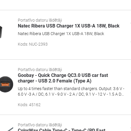
Portatīvo datoru lādētāji
Natec Ribera USB Charger 1X USB-A 18W, Black
Natec Ribera USB Charger 1X USB-A 18W, Black
Kods
:
NUC-2393
Portatīvo datoru lādētāji
Goobay - Quick Charge QC3.0 USB car fast
charger - USB 2.0 Female (Type A)
Up to 4 times faster than standard chargers. Output: 3.6 V -
6.0 V -3 A / DC, 6.1 V - 9.0 V - 2 A / DC, 9.1 V - 12 V - 1.5 A DC.
For optimum charging current for devices with QC 3.0
Kods
:
45162
Standard. Suitable for devices with Qualcomm Snapdragon
processors.
Portatīvo datoru lādētāji
ColorWay Cable Type-C - Type-C (PD Fast