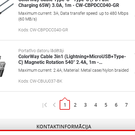
Charging 65W) 3.0А, 1m - CW-CBPDCC040-GR
Maximum current: 3A; Data transfer speed: up to 480 Mbps
(60 MB/s)
Kods
:
CW-CBPDCC040-GR
Portatīvo datoru lādētāji
ColorWay Cable 3in1 (Lightning+MicroUSB+Type-
C) Magnetic Rotation 540° 2.4А, 1m -
…
Maximum current: 2.4A; Material: Metal case/Nylon braided
Kods
:
CW-CBUU037-BK
|
1
2
3
4
5
6
7
KONTAKTINFORMĀCIJA