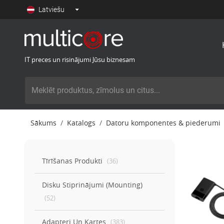
Latviešu
IT preces un risinājumi Jūsu biznesam
Sākums
Katalogs
Datoru komponentes & piederumi
Tīrīšanas Produkti
(
36
)
Disku Stiprinājumi (mounting)
(
52
)
Adapteri Un Kartes
(
383
)