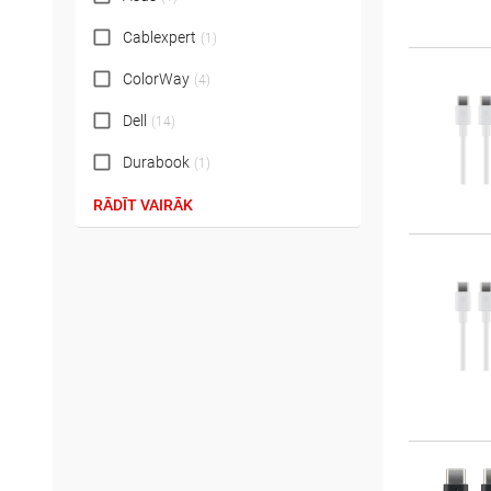
Cablexpert
(
1
)
ColorWay
(
4
)
Dell
(
14
)
Durabook
(
1
)
RĀDĪT VAIRĀK