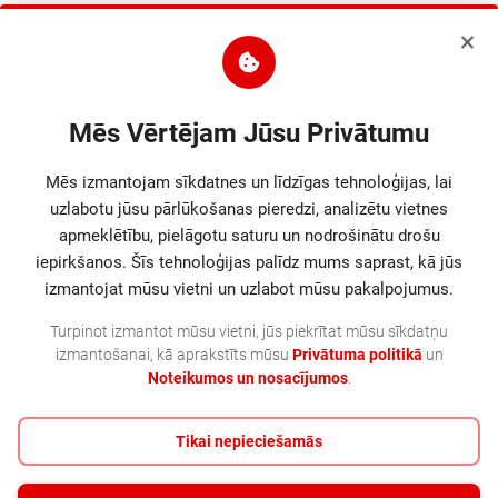
Apraksts
• License • License term in years: 5 year(s) • 1 license(s)
Mēs Vērtējam Jūsu Privātumu
Parametri
Mēs izmantojam sīkdatnes un līdzīgas tehnoloģijas, lai
Ražotāja logotips
uzlabotu jūsu pārlūkošanas pieredzi, analizētu vietnes
apmeklētību, pielāgotu saturu un nodrošinātu drošu
Saderība
Red Hat Enterprise Linux for SAP Solutions
iepirkšanos. Šīs tehnoloģijas palīdz mums saprast, kā jūs
izmantojat mūsu vietni un uzlabot mūsu pakalpojumus.
Turpinot izmantot mūsu vietni, jūs piekrītat mūsu sīkdatņu
Cits
Original
izmantošanai, kā aprakstīts mūsu
Privātuma politikā
un
Noteikumos un nosacījumos
.
Tikai nepieciešamās