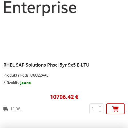
RHEL SAP Solutions Phscl 5yr 9x5 E-LTU
Produkta kods
:
Q8U22AAE
Stāvoklis
:
Jauns
10706.42
€
11.08.