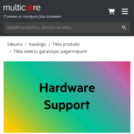
IT preces un risinājumi Jūsu biznesam
Sākums
Katalogs
Tīkla produkti
Tīkla iekārtu garantijas pagarinājumi