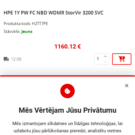
HPE 1Y PW FC NBD WDMR StorVir 3200 SVC
Produkta kods
:
H2TT7PE
Stāvoklis
:
Jauns
1160.12
€
12.08.
Apraksts
• 1 Year Post Warranty Foundation Care Next Business Day with DMR
StoreVirtual 3200 Service
Mēs Vērtējam Jūsu Privātumu
Mēs izmantojam sīkdatnes un līdzīgas tehnoloģijas, lai
Parametri
uzlabotu jūsu pārlūkošanas pieredzi, analizētu vietnes