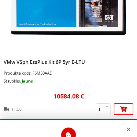
VMw VSph EssPlus Kit 6P 5yr E-LTU
Produkta kods
:
F6M50AAE
Stāvoklis
:
Jauns
10584.08
€
11.08.
Apraksts