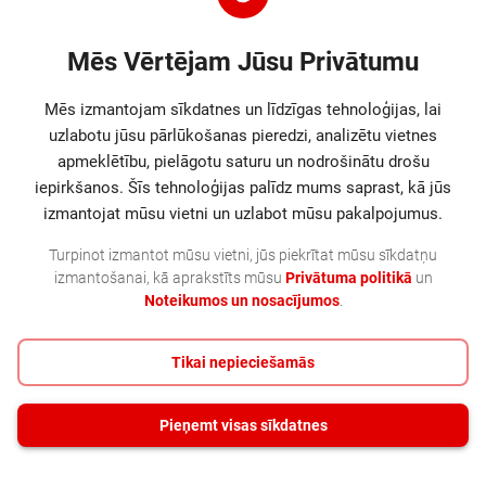
• VMware vSphere Essentials Plus Kit 6 Processor 5yr E-LTU
Mēs Vērtējam Jūsu Privātumu
Mēs izmantojam sīkdatnes un līdzīgas tehnoloģijas, lai
Parametri
uzlabotu jūsu pārlūkošanas pieredzi, analizētu vietnes
apmeklētību, pielāgotu saturu un nodrošinātu drošu
Ražotāja logotips
iepirkšanos. Šīs tehnoloģijas palīdz mums saprast, kā jūs
izmantojat mūsu vietni un uzlabot mūsu pakalpojumus.
Turpinot izmantot mūsu vietni, jūs piekrītat mūsu sīkdatņu
Cits
Original
izmantošanai, kā aprakstīts mūsu
Privātuma politikā
un
Noteikumos un nosacījumos
.
Tikai nepieciešamās
Pieņemt visas sīkdatnes
+ 371 23 477 778
©
2026
SIA MultiCore