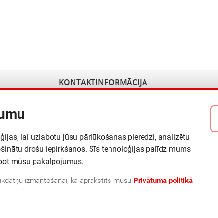
KONTAKTINFORMĀCIJA
+ 371 23 477 778
tumu
info@multicore.lv
-1073
sales@multicore.lv
jas, lai uzlabotu jūsu pārlūkošanas pieredzi, analizētu
ošinātu drošu iepirkšanos. Šīs tehnoloģijas palīdz mums
labot mūsu pakalpojumus.
 sīkdatņu izmantošanai, kā aprakstīts mūsu
Privātuma politikā
Pakalpojumi
Lietošanas noteikumi
Privātuma politika
Sīkdatnes
Serviss
Autortiesības
©
2026
SIA MultiCore
.
Visas Tiesības Aizsargātas