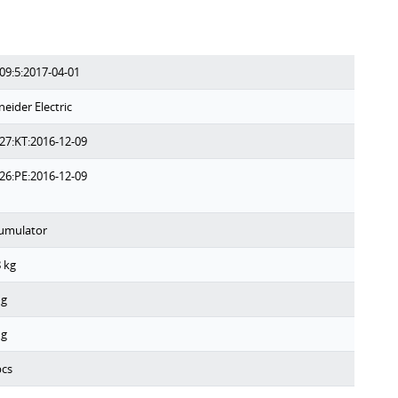
09:5:2017-04-01
neider Electric
27:KT:2016-12-09
26:PE:2016-12-09
umulator
8
kg
g
g
cs