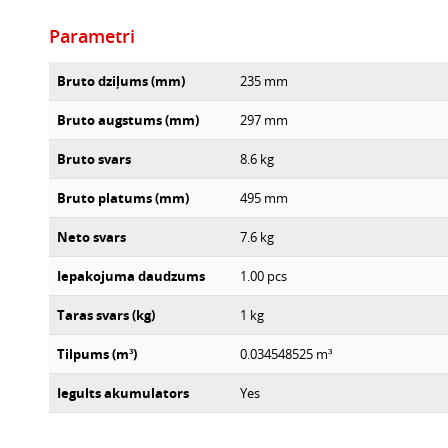
Parametri
Bruto dziļums (mm)
235
mm
Bruto augstums (mm)
297
mm
Bruto svars
8.6
kg
Bruto platums (mm)
495
mm
Neto svars
7.6
kg
Iepakojuma daudzums
1.00
pcs
Taras svars (kg)
1
kg
Tilpums (m³)
0.034548525
m³
Iegults akumulators
Yes