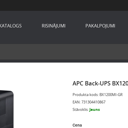
KATALOGS
RISINĀJUMI
PAKALPOJUMI
APC Back-UPS BX120
Produkta kods
:
BX1200MI-GR
EAN
:
731304410867
Stāvoklis
:
Jauns
Cena