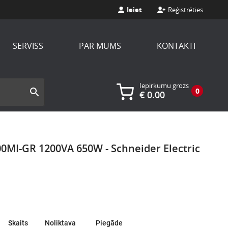
Ieiet
Reģistrēties
SERVISS
PAR MUMS
KONTAKTI
Iepirkumu grozs
0
€
0.00
0MI-GR 1200VA 650W - Schneider Electric
Skaits
Noliktava
Piegāde