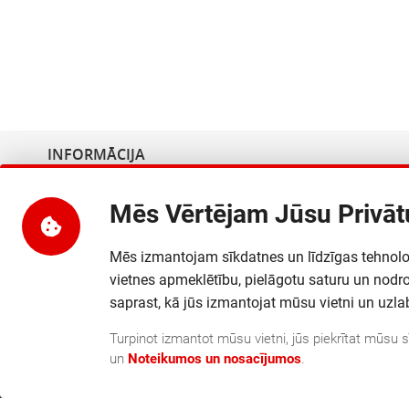
INFORMĀCIJA
Uzņēmuma nosaukums
:
SIA MultiCore
Mēs Vērtējam Jūsu Privā
Adrese
:
Dārzciema iela 60, Rīga, LV
PVN reģ. numurs
:
LV40103889814
Mēs izmantojam sīkdatnes un līdzīgas tehnoloģi
Banka
:
AS "Swedbank"
vietnes apmeklētību, pielāgotu saturu un nodr
Bankas kods
:
HABALV22
saprast, kā jūs izmantojat mūsu vietni un uz
Bankas konta numurs
:
LV24HABA0551040125672
Turpinot izmantot mūsu vietni, jūs piekrītat mūsu
un
Noteikumos un nosacījumos
.