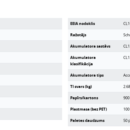
EEIA nodoklis
CL1
Ražotājs
Sch
Akumulatora sastāvs
CL1
Akumulatora
CL1
klasifikācija
Akumulatora tips
Acc
TI svars (kg)
2.6
Papīrs/kartons
900
Plastmasa (bez PET)
100
Paletes daudzums
50
p