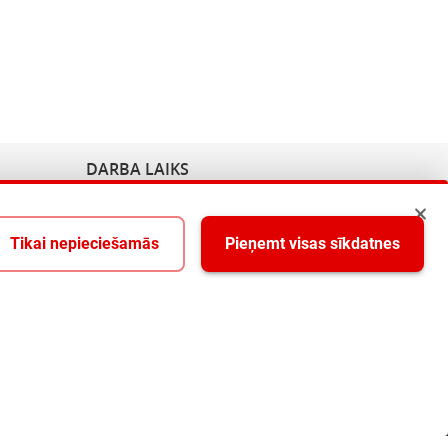
DARBA LAIKS
Pirmdiena - Piektdiena 9:00-18:00
Tikai nepieciešamās
Pieņemt visas sīkdatnes