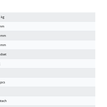
5
kg
mm
mm
mm
dset
g
pcs
itech