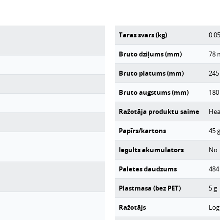
Taras svars (kg)
0.0
Bruto dziļums (mm)
78
Bruto platums (mm)
245
Bruto augstums (mm)
180
Ražotāja produktu saime
Hea
Papīrs/kartons
45
Iegults akumulators
No
Paletes daudzums
484
Plastmasa (bez PET)
5
g
Ražotājs
Log