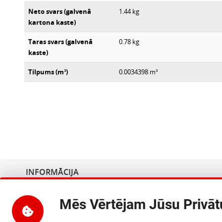
Neto svars (galvenā
1.44
kg
kartona kaste)
Taras svars (galvenā
0.78
kg
kaste)
Tilpums (m³)
0.0034398
m³
INFORMĀCIJA
Uzņēmuma nosaukums
:
SIA MultiCore
Mēs Vērtējam Jūsu Privā
Adrese
:
Dārzciema iela 60, Rīga, LV
PVN reģ. numurs
:
LV40103889814