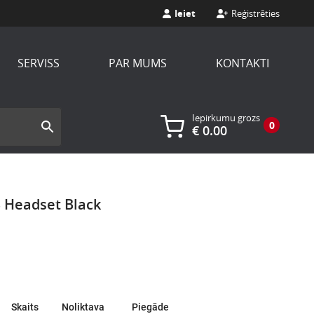
Ieiet
Reģistrēties
SERVISS
PAR MUMS
KONTAKTI
Iepirkumu grozs
0
€
0.00
 Headset Black
Skaits
Noliktava
Piegāde