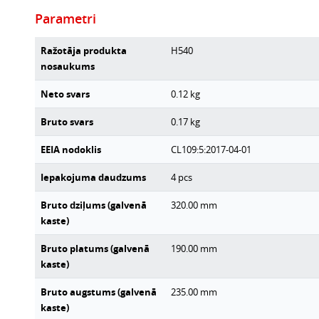
Parametri
Ražotāja produkta
H540
nosaukums
Neto svars
0.12
kg
Bruto svars
0.17
kg
EEIA nodoklis
CL109:5:2017-04-01
Iepakojuma daudzums
4
pcs
Bruto dziļums (galvenā
320.00
mm
kaste)
Bruto platums (galvenā
190.00
mm
kaste)
Bruto augstums (galvenā
235.00
mm
kaste)