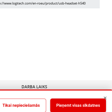
p://www.logitech.com/en-roeu/product/usb-headset-h540
DARBA LAIKS
Pirmdiena - Piektdiena 9:00-18:00
Tikai nepieciešamās
Pieņemt visas sīkdatnes