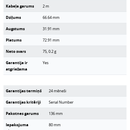
Kabeļa garums
2
m
Dziļums
66.64
mm
Augstums
31.91
mm
Platums
72.91
mm
Neto svars
75, 0.2
g
Garantija ir
Yes
atgriežama
Garantijas termiņš
24 mēneši
Garantijas kritēriji
Serial Number
Pakotnes garums
136
mm
Iepakojuma
80
mm