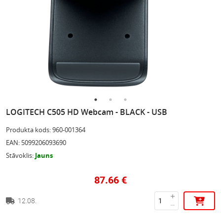
LOGITECH C505 HD Webcam - BLACK - USB
Produkta kods
:
960-001364
EAN
:
5099206093690
Stāvoklis
:
Jauns
87.66
€
12.08.