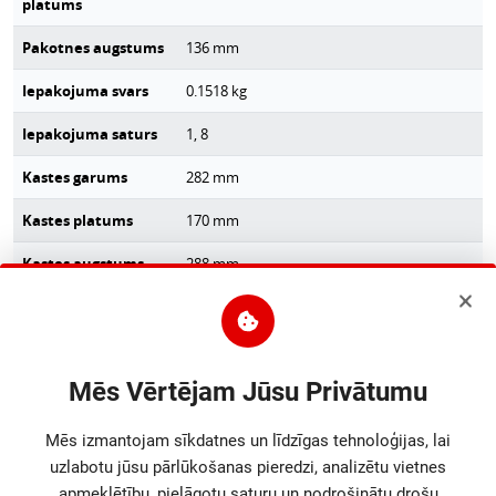
platums
Pakotnes augstums
136
mm
Iepakojuma svars
0.1518
kg
Iepakojuma saturs
1, 8
Kastes garums
282
mm
Kastes platums
170
mm
Kastes augstums
288
mm
Bruto svars
1.408
kg
Mazumtirdzniecības
0.01
kg
iepakojuma neto
Mēs Vērtējam Jūsu Privātumu
svars (kartona
kaste)
Mēs izmantojam sīkdatnes un līdzīgas tehnoloģijas, lai
Mazumtirdzniecības
0.01
kg
uzlabotu jūsu pārlūkošanas pieredzi, analizētu vietnes
iepakojuma neto
apmeklētību, pielāgotu saturu un nodrošinātu drošu