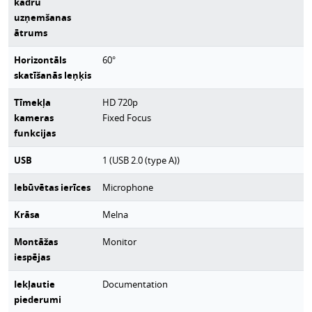
kadru
uzņemšanas
ātrums
Horizontāls
60°
skatīšanās leņķis
Tīmekļa
HD 720p
kameras
Fixed Focus
funkcijas
USB
1 (USB 2.0 (type A))
Iebūvētas ierīces
Microphone
Krāsa
Melna
Montāžas
Monitor
iespējas
Iekļautie
Documentation
piederumi