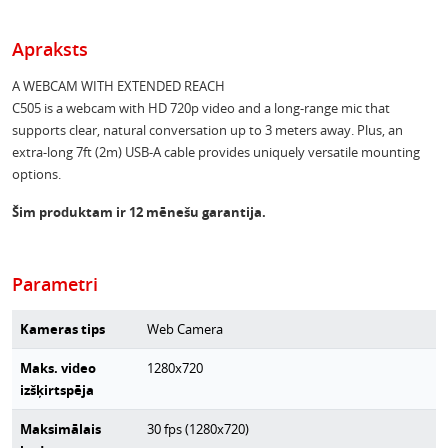
Apraksts
A WEBCAM WITH EXTENDED REACH
C505 is a webcam with HD 720p video and a long-range mic that
supports clear, natural conversation up to 3 meters away. Plus, an
extra-long 7ft (2m) USB-A cable provides uniquely versatile mounting
options.
Šim produktam ir 12 mēnešu garantija.
Parametri
Kameras tips
Web Camera
Maks. video
1280x720
izšķirtspēja
Maksimālais
30 fps (1280x720)