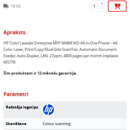
18.08.
Apraksts
HP Color LaserJet Enterprise MFP M480f AIO All-in-One Printer - A4
Color Laser, Print/Copy/Dual-Side Scan/Fax, Automatic Document
Feeder, Auto-Duplex, LAN, 27ppm, 4800 pages per month (replaces
M577f)
Šim produktam ir 12 mēnešu garantija.
Parametri
Ražotāja logotips
Skenēšana
Colour scanning