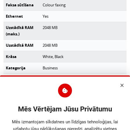
Faksa sūtīšana
Colour faxing
Ethernet
Yes
Uzstādītā RAM
2048
MB
(maks.)
Uzstādītā RAM
2048
MB
Krāsa
White, Black
Kategorija
Business
Displeja izmērs
10.9 cm (4.3")
Platums
415.4
mm
Mēs Vērtējam Jūsu Privātumu
Dziļums
472
mm
Mēs izmantojam sīkdatnes un līdzīgas tehnoloģijas, lai
Augstums
399.8
mm
uzlabotu jūsu pārlūkošanas pieredzi, analizētu vietnes