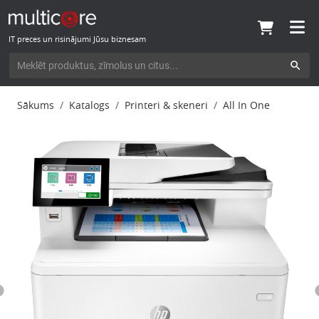
IT preces un risinājumi Jūsu biznesam
Sākums
Katalogs
Printeri & skeneri
All In One