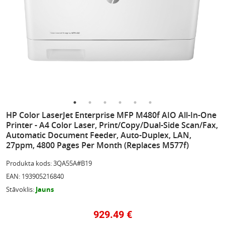
HP Color LaserJet Enterprise MFP M480f AIO All-In-One
Printer - A4 Color Laser, Print/Copy/Dual-Side Scan/Fax,
Automatic Document Feeder, Auto-Duplex, LAN,
27ppm, 4800 Pages Per Month (replaces M577f)
Produkta kods
:
3QA55A#B19
EAN
:
193905216840
Stāvoklis
:
Jauns
929.49
€