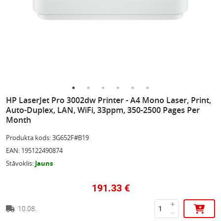
HP LaserJet Pro 3002dw Printer - A4 Mono Laser, Print,
Auto-Duplex, LAN, WiFi, 33ppm, 350-2500 Pages Per
Month
Produkta kods
:
3G652F#B19
EAN
:
195122490874
Stāvoklis
:
Jauns
191.33
€
10.08.