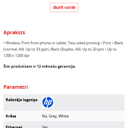
Skatīt vairāk
Apraksts
• Wireless; Print from phone or tablet; Two-sided printing • Print • Black
(normal, A4): Up to 33 ppm; Black (Duplex, A4): Up to 20 ipm • Up to
1200 x 1200 dpi
Šim produktam ir 12 mēnešu garantija.
Parametri
Ražotāja logotips
Krāsa
No, Grey, White
Ethernet
Yes