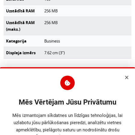
Uzstādītā RAM
256
MB
Uzstādītā RAM
256
MB
(maks.)
Kategorija
Business
Displeja izmērs
7.62 cm (3")
Platums
367
mm
Dziļums
398.2
mm
Augstums
216.2
mm
Mēs Vērtējam Jūsu Privātumu
Neto svars
7.5
kg
Mēs izmantojam sīkdatnes un līdzīgas tehnoloģijas, lai
Iepakojuma
438, 278, 466
mm
uzlabotu jūsu pārlūkošanas pieredzi, analizētu vietnes
izmēri
apmeklētību, pielāgotu saturu un nodrošinātu drošu