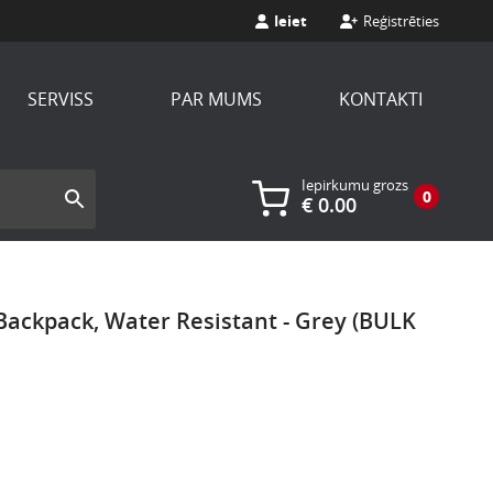
Ieiet
Reģistrēties
SERVISS
PAR MUMS
KONTAKTI
Iepirkumu grozs
0
€
0.00
Backpack, Water Resistant - Grey (BULK