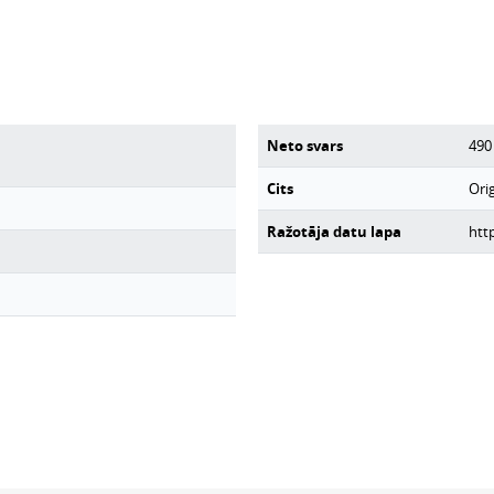
Neto svars
490
Cits
Orig
Ražotāja datu lapa
htt