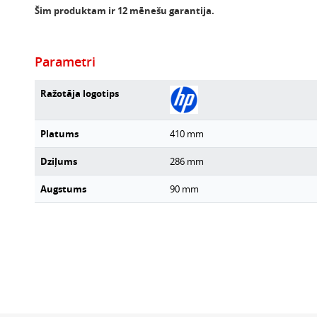
Šim produktam ir 12 mēnešu garantija.
Parametri
Ražotāja logotips
Platums
410
mm
Dziļums
286
mm
Augstums
90
mm