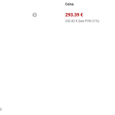
Cena
293.39
€
242.82
€ (
bez PVN 21%
)
s)