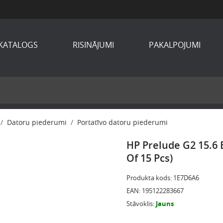
KATALOGS
RISINĀJUMI
PAKALPOJUMI
Datoru piederumi
Portatīvo datoru piederumi
HP Prelude G2 15.6 
Of 15 Pcs)
Produkta kods
:
1E7D6A6
EAN
:
195122283667
Stāvoklis
:
Jauns