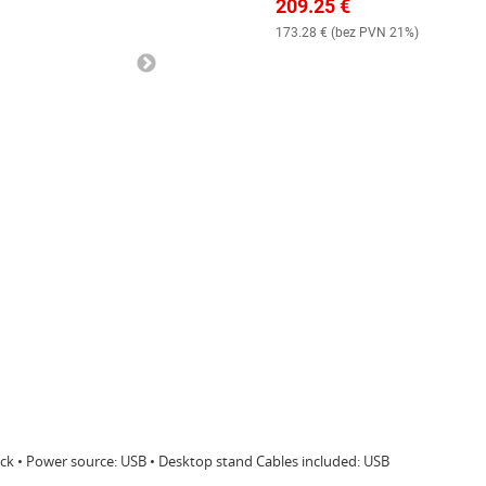
209.25
€
173.28
€ (
bez PVN 21%
)
lack • Power source: USB • Desktop stand Cables included: USB