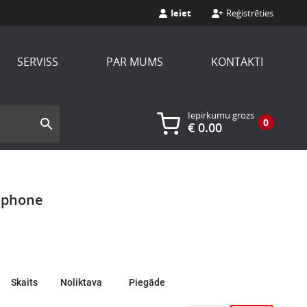
Ieiet
Reģistrēties
SERVISS
PAR MUMS
KONTAKTI
Iepirkumu grozs
0
€
0.00
ophone
Skaits
Noliktava
Piegāde